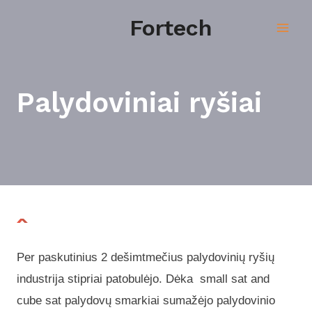
Pereiti
Main
Fortech
prie
Men
turinio
Palydoviniai ryšiai
Per paskutinius 2 dešimtmečius palydovinių ryšių
industrija stipriai patobulėjo. Dėka small sat and
cube sat palydovų smarkiai sumažėjo palydovinio