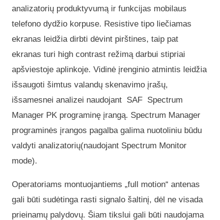
analizatorių produktyvumą ir funkcijas mobilaus
telefono dydžio korpuse. Resistive tipo liečiamas
ekranas leidžia dirbti dėvint pirštines, taip pat
ekranas turi high contrast režimą darbui stipriai
apšviestoje aplinkoje. Vidinė įrenginio atmintis leidžia
išsaugoti šimtus valandų skenavimo įrašų,
išsamesnei analizei naudojant SAF Spectrum
Manager PK programinę įrangą. Spectrum Manager
programinės įrangos pagalba galima nuotoliniu būdu
valdyti analizatorių(naudojant Spectrum Monitor
mode).
Operatoriams montuojantiems „full motion“ antenas
gali būti sudėtinga rasti signalo šaltinį, dėl ne visada
prieinamų palydovų. Šiam tikslui gali būti naudojama